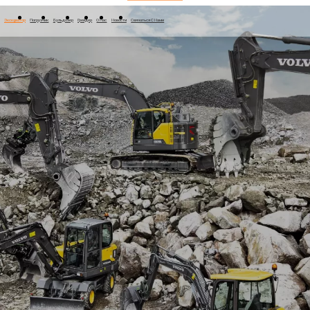
Экскаватор
Погрузчик
Бульдозер
Грейдер
О Нас
Новости
Связаться С Нами