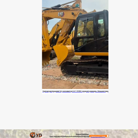
Горячая распродажа! Б/у экскаватор CAT 313GC среднего размера. Мощная гидравлическая машина. Глобальные пос
Индин Машины:
Связаться С Нами
Ваш надежный глобальный инженерный партнер