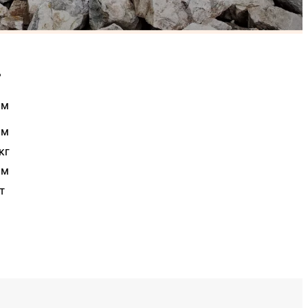
ь
мм
мм
кг
мм
т