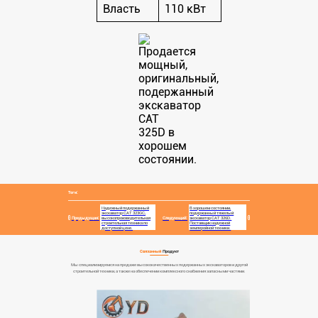
Власть
110 кВт
Теги:
Надежный подержанный
В хорошем состоянии,
экскаватор CAT 323GC,
подержанный тяжелый
Предыдущая:
высокопроизводительная
Следующий:
экскаватор CAT 326D.
строительная техника по
Поставщик надежной
доступной цене.
землеройной техники.
Связанный
Продукт
Мы специализируемся на продаже высококачественных подержанных экскаваторов и другой
строительной техники, а также на обеспечении комплексного снабжения запасными частями.