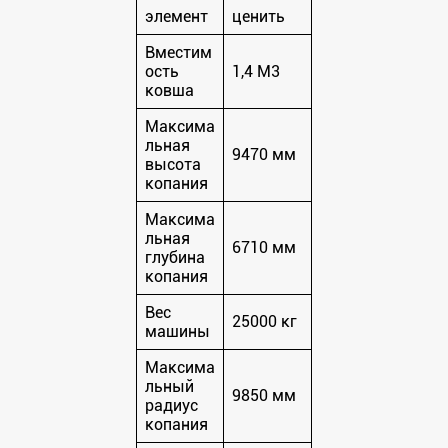
элемент
ценить
Вместим
ость
1,4 М3
ковша
Максима
льная
9470 мм
высота
копания
Максима
льная
6710 мм
глубина
копания
Вес
25000 кг
машины
Максима
льный
9850 мм
радиус
копания