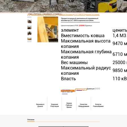
Дом
Продукты
Экскаватор
Гусеница
Продается Мощный, Оригинальный, Подержанный Экскаватор CAT 325D В Хорошем Состоянии.
Продается мощный, оригинальный, подержанный
экскаватор CAT 325D в хорошем состоянии.
Цена по контракту FOB:
$25,500
/Единица
элемент
ценит
Вместимость ковша
1,4 М3
Максимальная высота
9470 
копания
Максимальная глубина
6710 
копания
Вес машины
25000 
Максимальный радиус
9850 
копания
Власть
110 кВ
Делиться:
Запросить
WhatsApp
Информацию
Сейчас
Низкое
Экономьте
Хорошая
Качество
Богатое
Рабочее
Деньги
Репутация
Оборудования
Разнообразие
Время
Описание